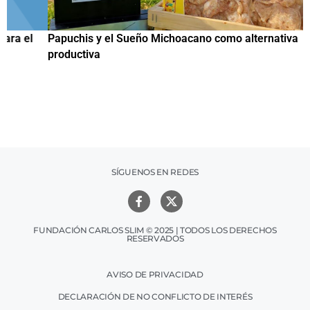
Papuchis y el Sueño Michoacano como alternativa
C
productiva
h
SÍGUENOS EN REDES
FUNDACIÓN CARLOS SLIM © 2025 | TODOS LOS DERECHOS
RESERVADOS
AVISO DE PRIVACIDAD
DECLARACIÓN DE NO CONFLICTO DE INTERÉS