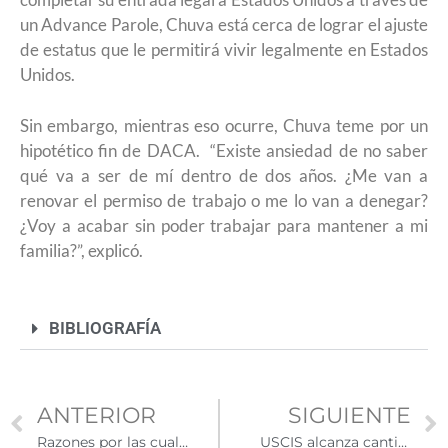
un Advance Parole, Chuva está cerca de lograr el ajuste
de estatus que le permitirá vivir legalmente en Estados
Unidos.
Sin embargo, mientras eso ocurre, Chuva teme por un
hipotético fin de DACA. “Existe ansiedad de no saber
qué va a ser de mí dentro de dos años. ¿Me van a
renovar el permiso de trabajo o me lo van a denegar?
¿Voy a acabar sin poder trabajar para mantener a mi
familia?”, explicó.
BIBLIOGRAFÍA
ANTERIOR
SIGUIENTE
Razones por las cuales puedes perder tus beneficios de DACA
USCIS alcanza cantidad máxima de visas H-2B para la primera mitad del Año Fiscal 2024