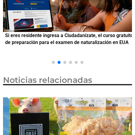
Si eres residente ingresa a Ciudadanízate, el curso gratuito
C
de preparación para el examen de naturalización en EUA
o
Noticias relacionadas