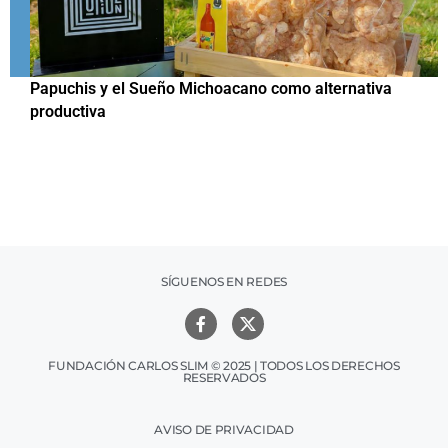
Papuchis y el Sueño Michoacano como alternativa
C
productiva
h
SÍGUENOS EN REDES
FUNDACIÓN CARLOS SLIM © 2025 | TODOS LOS DERECHOS
RESERVADOS
AVISO DE PRIVACIDAD