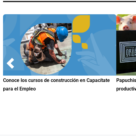
Papuchis y el Sueño Michoacano como alternativa
Conoce n
productiva
una herr