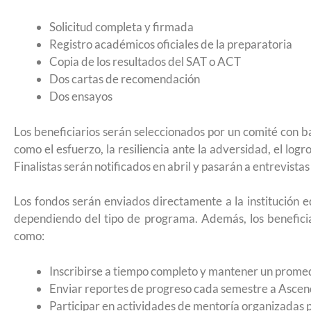
remitir casos de asilo a jueces de inm
Solicitud completa y firmada
entrevistar al solicitante
Registro académicos oficiales de la preparatoria
Copia de los resultados del SAT o ACT
Dos cartas de recomendación
Dos ensayos
Los beneficiarios serán seleccionados por un comité con b
como el esfuerzo, la resiliencia ante la adversidad, el lo
Finalistas serán notificados en abril y pasarán a entrevistas 
Los fondos serán enviados directamente a la institución e
dependiendo del tipo de programa. Además, los beneficia
como:
Inscribirse a tiempo completo y mantener un prome
UNAM San Antonio abre cursos de pr
Enviar reportes de progreso cada semestre a Ascen
para la ciudadanía estadounidense e
Participar en actividades de mentoría organizadas p