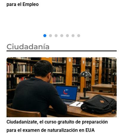
citas de visa de turista en México por 750 dólares
partici
Diáspo
Ciudadanía
Si eres residente ingresa a Ciudadanízate, el curso
Conoce 
gratuito de preparación para el examen de
elegibl