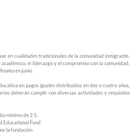
igración sin
para el Empleo
ase en cualidades tradicionales de la comunidad inmigrante,
gro académico, el liderazgo y el compromiso con la comunidad.
finales en junio.
ducativa en pagos iguales distribuidos en dos o cuatro años,
rios deberán cumplir con diversas actividades y requisitos
dio mínimo de 2.5.
eparación
Ciudadanízate, el curso gratuito de preparación
d Educational Fund
n primavera
para el examen de naturalización en EUA
or la fundación