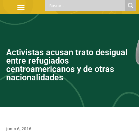
TRÁMITES OFICIALES
ORIENTACIÓN LEGAL
APOYOS SOCIALES
EDUCACIÓN Y EMPLEO
Activistas acusan trato desigual
entre refugiados
centroamericanos y de otras
nacionalidades
junio 6, 2016