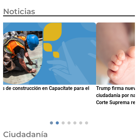
Noticias
Trump firma nueva orden ejecutiva para restringir la
¿
ciudadanía por nacimiento, semanas después de que la
M
Corte Suprema revocara su primer intento
Ciudadanía