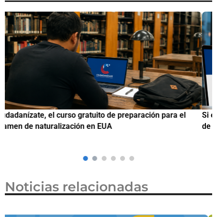
Si eres residente ingresa a Ciudadanízate, el curso gratuito
C
de preparación para el examen de naturalización en EUA
o
Noticias relacionadas