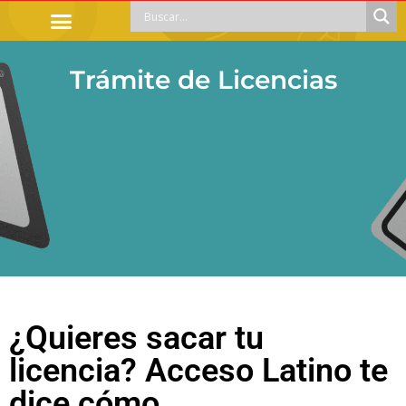
TRÁMITES OFICIALES
ORIENTACIÓN LEGAL
APOYOS SOCIALES
EDUCACIÓN Y EMPLEO
Trámite de Licencias
¿Quieres sacar tu
licencia? Acceso Latino te
dice cómo