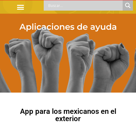
TRÁMITES OFICIALES
ORIENTACIÓN LEGAL
APOYOS SOCIALES
EDUCACIÓN Y EMPLEO
Aplicaciones de ayuda
App para los mexicanos en el
exterior