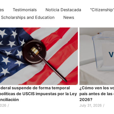
ies
Testimonials
Noticia Destacada
"Citizenship
Scholarships and Education
News
ederal suspende de forma temporal
¿Cómo ven los vo
políticas de USCIS impuestas por la Ley
país antes de las
nciliación
2026?
2026
/
July 31, 2026
/