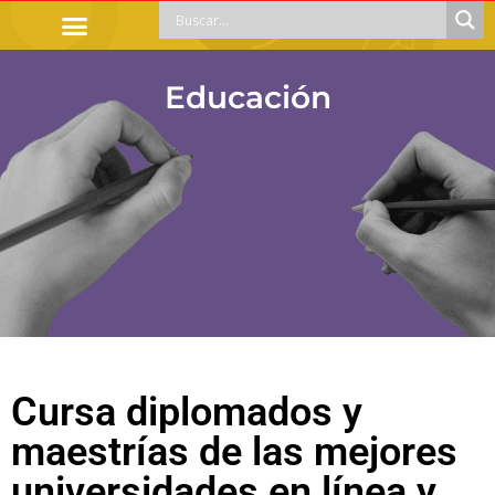
TRÁMITES OFICIALES
ORIENTACIÓN LEGAL
APOYOS SOCIALES
EDUCACIÓN Y EMPLEO
Educación
Cursa diplomados y
maestrías de las mejores
universidades en línea y