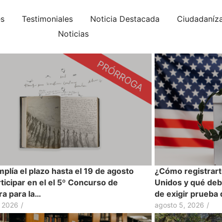
es
Testimoniales
Noticia Destacada
Ciudadaníz
Noticias
plía el plazo hasta el 19 de agosto
¿Cómo registrart
ticipar en el el 5º Concurso de
Unidos y qué deb
ra para la…
de exigir prueba
, 2026
/
agosto 5, 2026
/