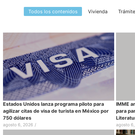
Todos los contenidos
Vivienda
Trámit
Estados Unidos lanza programa piloto para
IMME am
agilizar citas de visa de turista en México por
para par
750 dólares
Literatu
agosto 6, 2026
/
agosto 6