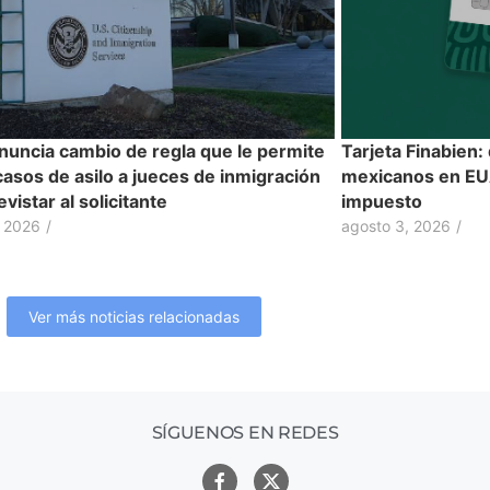
nuncia cambio de regla que le permite
Tarjeta Finabien:
casos de asilo a jueces de inmigración
mexicanos en EUA
evistar al solicitante
impuesto
, 2026
/
agosto 3, 2026
/
Ver más noticias relacionadas
SÍGUENOS EN REDES