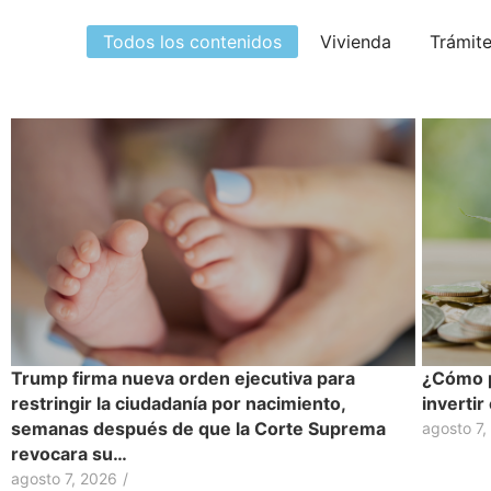
Todos los contenidos
Vivienda
Trámit
Trump firma nueva orden ejecutiva para
¿Cómo p
restringir la ciudadanía por nacimiento,
inverti
semanas después de que la Corte Suprema
agosto 7,
revocara su…
agosto 7, 2026
/