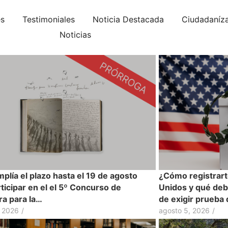
es
Testimoniales
Noticia Destacada
Ciudadaníz
Noticias
plía el plazo hasta el 19 de agosto
¿Cómo registrart
ticipar en el el 5º Concurso de
Unidos y qué deb
ra para la…
de exigir prueba
, 2026
/
agosto 5, 2026
/