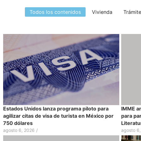
Todos los contenidos
Vivienda
Trámit
Estados Unidos lanza programa piloto para
IMME am
agilizar citas de visa de turista en México por
para par
750 dólares
Literatu
agosto 6, 2026
/
agosto 6