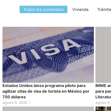
Todos los contenidos
Vivienda
Trámit
Estados Unidos lanza programa piloto para
IMME am
agilizar citas de visa de turista en México por
para par
750 dólares
Literatu
agosto 6, 2026
/
agosto 6