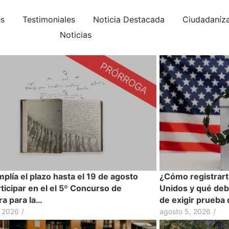
es
Testimoniales
Noticia Destacada
Ciudadaníz
Noticias
plía el plazo hasta el 19 de agosto
¿Cómo registrart
ticipar en el el 5º Concurso de
Unidos y qué deb
ra para la…
de exigir prueba
, 2026
/
agosto 5, 2026
/