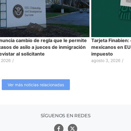
nuncia cambio de regla que le permite
Tarjeta Finabien:
casos de asilo a jueces de inmigración
mexicanos en EUA
evistar al solicitante
impuesto
, 2026
/
agosto 3, 2026
/
Ver más noticias relacionadas
SÍGUENOS EN REDES