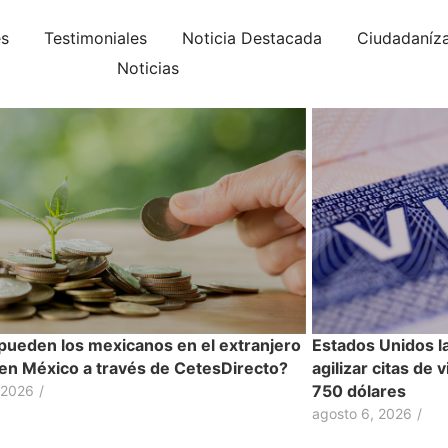
es
Testimoniales
Noticia Destacada
Ciudadaníz
Noticias
ueden los mexicanos en el extranjero
Estados Unidos l
r en México a través de CetesDirecto?
agilizar citas de 
750 dólares
 2026
/
agosto 6, 2026
/