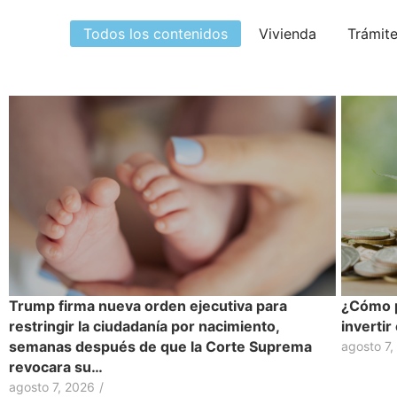
Todos los contenidos
Vivienda
Trámit
Trump firma nueva orden ejecutiva para
¿Cómo p
restringir la ciudadanía por nacimiento,
inverti
semanas después de que la Corte Suprema
agosto 7,
revocara su…
agosto 7, 2026
/