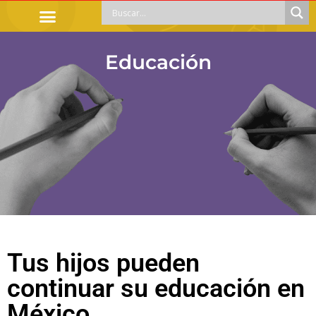
TRÁMITES OFICIALES
ORIENTACIÓN LEGAL
APOYOS SOCIALES
EDUCACIÓN Y EMPLEO
Educación
Tus hijos pueden
continuar su educación en
México