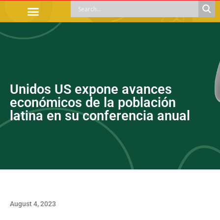
OFFICIAL PROCEDURES
LEGAL GUIDANCE
APOYOS SOCIALES
EDUCACIÓN Y EMPLEO
Unidos US expone avances
económicos de la población
latina en su conferencia anual
August 4, 2023